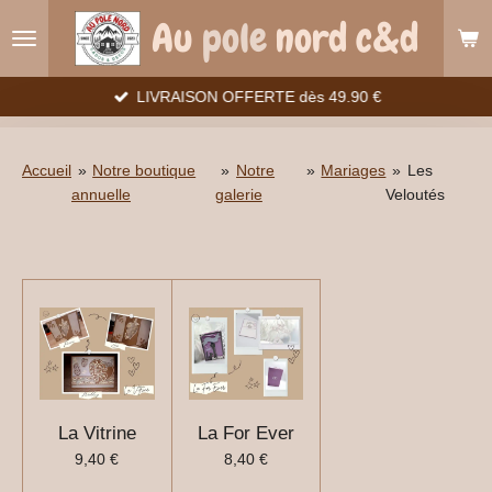
Passer
Au
pole
nord c&d
au
contenu
principal
LIVRAISON OFFERTE dès 49.90 €
Accueil
»
Notre boutique
»
Notre
»
Mariages
»
Les
annuelle
galerie
Veloutés
La Vitrine
La For Ever
9,40 €
8,40 €