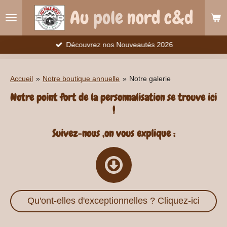
Passer
Au
pole
nord c&d
au
contenu
principal
Découvrez nos Nouveautés 2026
Accueil
»
Notre boutique annuelle
»
Notre galerie
Notre point fort de la personnalisation se trouve ici
!
Suivez-nous ,on vous explique :
Qu'ont-elles d'exceptionnelles ? Cliquez-ici