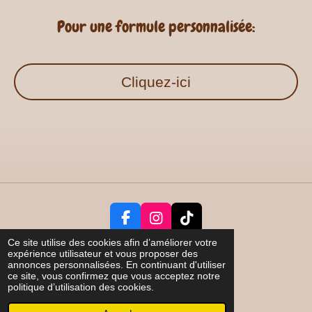
Pour une formule personnalisée:
Cliquez-ici
F
I
T
a
n
i
Ce site utilise des cookies afin d’améliorer votre
c
s
k
expérience utilisateur et vous proposer des
Partager
annonces personnalisées. En continuant d'utiliser
e
t
T
ce site, vous confirmez que vous acceptez notre
*** Tous droits réservés ***
b
a
o
politique d’utilisation des cookies.
© 2023 - 2026 Au Pôle Nord C&D
o
g
k
Propulsé par
Webador
o
r