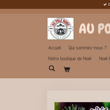
Passer
au
contenu
principal
AU
P
Accueil
Qui sommes-nous ?
Notre boutique de Noël
Noël 