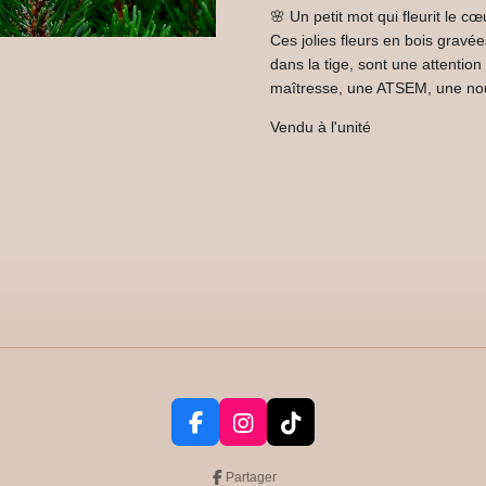
🌸 Un petit mot qui fleurit le cœ
Ces jolies fleurs en bois grav
dans la tige, sont une attentio
maîtresse, une ATSEM, une no
Vendu à l'unité
F
I
T
a
n
i
c
s
k
Partager