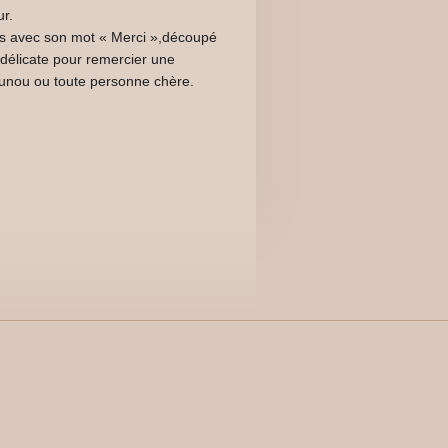
ur.
ées avec son mot « Merci »,découpé
n délicate pour remercier une
unou ou toute personne chère.