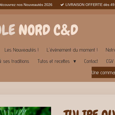
Découvrez nos Nouveautés 2026
LIVRAISON OFFERTE dès 49.
OLE
NORD C&D
Les Nouveautés !
L'évènement du moment !
Notr
& ses traditions
Tutos et recettes
Contact
CGV
Une command
TULIPE O