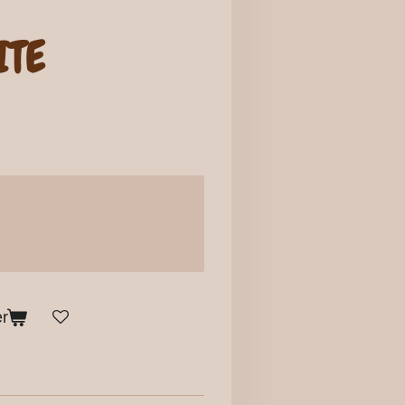
ITE
er