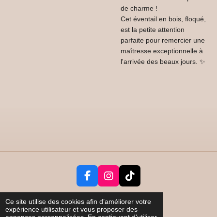
de charme !
Cet éventail en bois, floqué,
est la petite attention
parfaite pour remercier une
maîtresse exceptionnelle à
l'arrivée des beaux jours. ✨
F
I
T
a
n
i
c
s
k
Partager
Ce site utilise des cookies afin d’améliorer votre
expérience utilisateur et vous proposer des
e
t
T
annonces personnalisées. En continuant d'utiliser