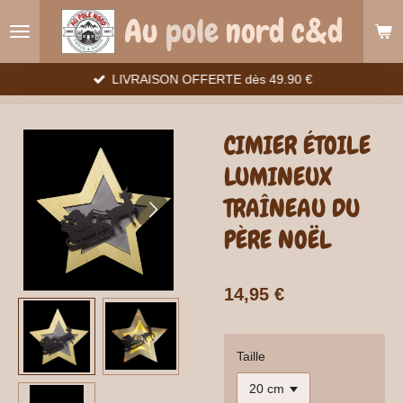
Passer
Au
pole
nord c&d
au
contenu
principal
LIVRAISON OFFERTE dès 49.90 €
CIMIER ÉTOILE
LUMINEUX
TRAÎNEAU DU
PÈRE NOËL
14,95 €
Taille