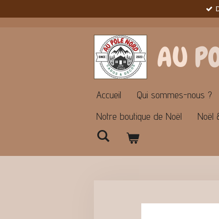
Passer
au
contenu
principal
AU
P
Accueil
Qui sommes-nous ?
Notre boutique de Noël
Noël 