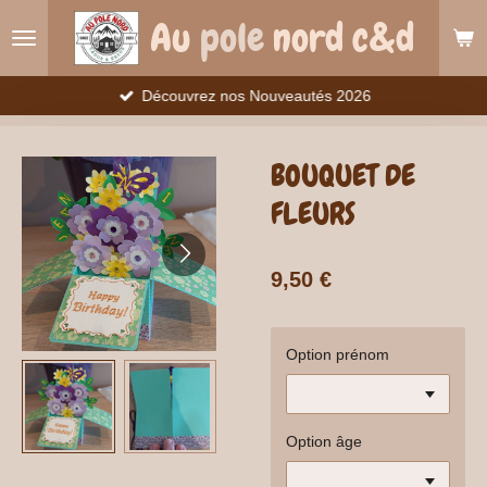
Passer
Au
pole
nord c&d
au
contenu
principal
Découvrez nos Nouveautés 2026
BOUQUET DE
FLEURS
9,50 €
Option prénom
Option âge