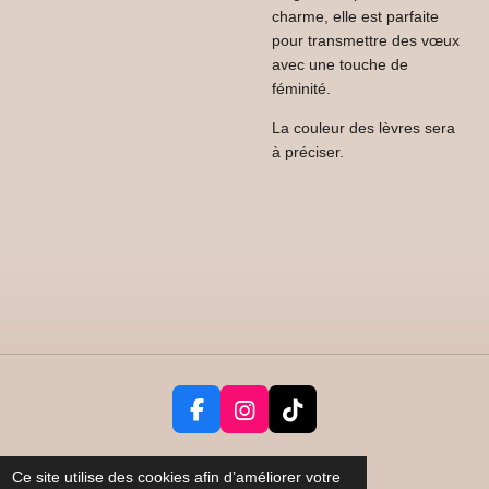
charme, elle est parfaite
pour transmettre des vœux
avec une touche de
féminité.
La couleur des lèvres sera
à préciser.
F
I
T
a
n
i
c
s
k
Partager
Ce site utilise des cookies afin d’améliorer votre
e
t
T