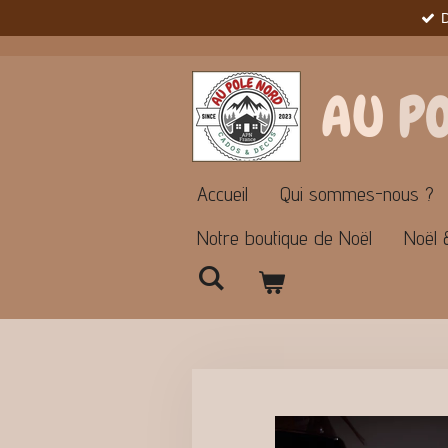
Passer
au
contenu
principal
AU
P
Accueil
Qui sommes-nous ?
Notre boutique de Noël
Noël 