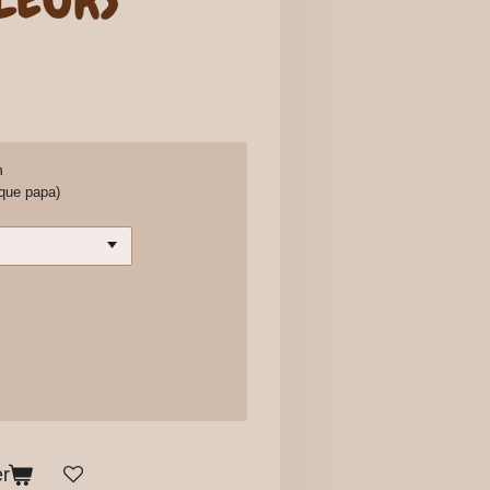
n
 que papa)
er