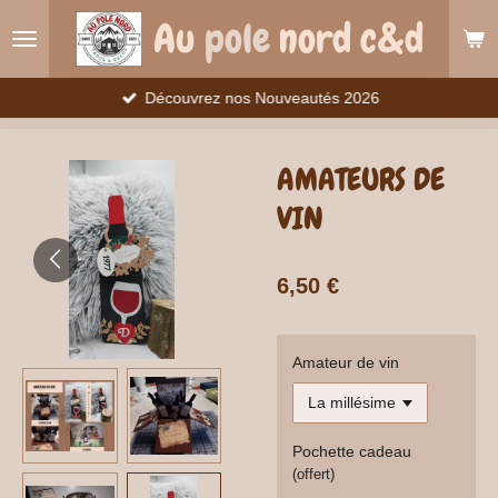
Passer
Au
pole
nord c&d
au
contenu
principal
Découvrez nos Nouveautés 2026
AMATEURS DE
VIN
6,50 €
Amateur de vin
Pochette cadeau
(offert)