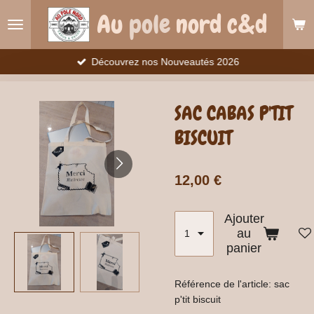
Passer
Au
pole
nord c&d
au
contenu
principal
Découvrez nos Nouveautés 2026
SAC CABAS P'TIT
BISCUIT
12,00 €
Ajouter
au
panier
Référence de l'article:
sac
p'tit biscuit