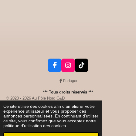
F
I
T
a
n
i
c
s
k
Partager
e
t
T
*** Tous droits réservés ***
b
a
o
© 2023 - 2026 Au Pôle Nord C&D
o
g
k
Propulsé par
Webador
o
r
Ce site utilise des cookies afin d’améliorer votre
expérience utilisateur et vous proposer des
k
a
annonces personnalisées. En continuant d'utiliser
m
ce site, vous confirmez que vous acceptez notre
politique d’utilisation des cookies.