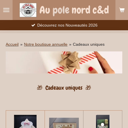
Passer
Au
pole
nord c&d
au
contenu
principal
Découvrez nos Nouveautés 2026
Accueil
»
Notre boutique annuelle
»
Cadeaux uniques
🎁 Cadeaux uniques 🎁