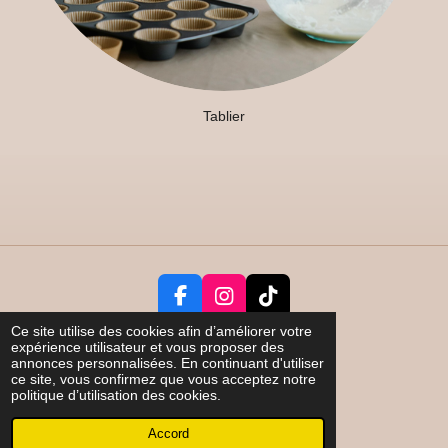
Tablier
F
I
T
a
n
i
Ce site utilise des cookies afin d’améliorer votre
c
s
k
expérience utilisateur et vous proposer des
Partager
annonces personnalisées. En continuant d'utiliser
e
t
T
ce site, vous confirmez que vous acceptez notre
*** Tous droits réservés ***
b
a
o
politique d’utilisation des cookies.
© 2023 - 2026 Au Pôle Nord C&D
o
g
k
Propulsé par
Webador
o
r
Accord