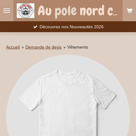
Au
pole
nord c&d
Passer
au
contenu
principal
Découvrez nos Nouveautés 2026
Accueil
»
Demande de devis
»
Vêtements